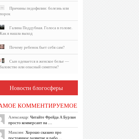
Причины педофилии: болезнь или
порок
Галина Поддубная. Голоса в голове.
Как я нашла выход
Почему ребенок бьет себя сам?
Сын одевается в женское белье —
баловство или опасный симптом?
Новости блогосферы
АМОЕ КОММЕНТИРУЕМОЕ
Александр
:
Читайте Фрейда А Бурлан
просто коммерсант на …
Максим
:
Хорошо сказано про
постоянное развитие и рабо…