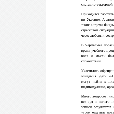
системно-векторной 
Приходится работать
ни Украине. А люди
такие встречи-бесед
стрессовой ситуаци
через любовь и сост
В Чермалыке порази
время учебного проц
воля и мысли был
спокойствии.
Участились обращен
эпидемия. Дети 9-1
могут найти к ним
индивидуально, орга
Много вопросов, ино
все зря и ничего 
записи результатов
утром ощутила новы