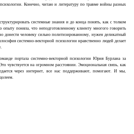
 психологии. Конечно, читаю и литературу по травме войны разных
 структурировать системные знания и до конца понять, как с толком
По опыту поняла, что неподготовленному клиенту многого говорить
жно донести человеку сильно политизированному, нужен деликатный
илософия системно-векторной психологии нравственно людей делает
.
оманде портала системно-векторной психологии Юрия Бурлана за
Это чувствуется на огромном расстоянии. Эмоциональная связь, как
дается через интернет, все нас поддерживают, помогают. И мы,
долеем.