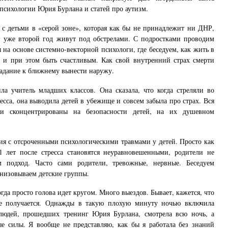
психологии Юрия Бурлана и статей про аутизм.
 с детьми в «серой зоне», которая как бы не принадлежит ни ДНР,
 уже второй год живут под обстрелами. С подростками проводим
ы на основе системно-векторной психологи, где беседуем, как жить в
и и при этом быть счастливым. Как свой внутренний страх смерти
радание к ближнему вынести наружу.
ла учитель младших классов. Она сказала, что когда стреляли во
есса, она выводила детей в убежище и совсем забыла про страх. Вся
и сконцентрированы на безопасности детей, на их душевном
ия с отсроченными психологическими травмами у детей. Просто как
1 лет после стресса становятся неуравновешенными, родители не
 подход. Часто сами родители, тревожные, нервные. Беседуем
низовываем детские группы.
гда просто голова идет кругом. Много выездов. Бывает, кажется, что
не получается. Однажды в такую плохую минуту ночью включила
 людей, прошедших тренинг Юрия Бурлана, смотрела всю ночь, а
е силы. Я вообще не представляю, как бы я работала без знаний