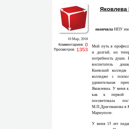
Яковлева
окончила
НПУ им.
10 Мар, 2018
0
Комментариев:
Мой путь в професс
1353
Просмотров:
и долгий, но тепе
потребность души. 
воспитатель дош
Киевский колледж
колледже с психо
удивительная пре
Яковлевна. У меня к
как к первой у
посоветовала 
М.П.Драгоманова в К
Мариуполе.
У меня 15 лет педа