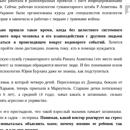
ьно работала в разнообразных проектах с ВИЧ инфицированными
и. Сейчас работаю психологом гуманитарного штаба Р.Ахметова. В
Украине были организованы курсы для специалистов психологов
орые я закончила и работаю с людьми с травмами войны.
льно пришло такое время, когда без целостного системного
него мира человека и его взаимодействия с другими людьми
раться в происходящем вокруг водовороте событий.
Хочется
, пройти свою дистанцию, помочь тому, кто в помощи нуждается.
скую службу гуманитарного штаба Рината Ахметова (это место моей
мент) за помощью обращаются многие люди. И без понимания основ
психологии Юрия Бурлана даже не знаешь, как подступиться.
семья, в которой четверо детей. Переселенцы из Донецка, бежали от
 Харьков, теперь приехали в Мариуполь. Старшие детки потихоньку
и 6 лет), а средний (4 года), начал какать в штанишки, сильно
лять агрессию и упрямство.
ли его пристыдили, что такой взрослый мальчик пачкает штанишки.
Понимая, какой вектор реагирует на стресс
ти в садик – истерика.
 попыталась объяснить маме, почему именно ее ребенок так
сс, и как ему помочь.