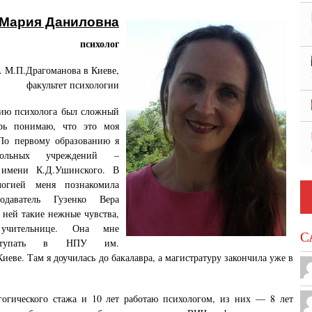
 Мария Даниловна
психолог
 М.П.Драгоманова в Киеве,
факультет психологии
ию психолога был сложный
рь понимаю, что это моя
По первому образованию я
кольных учреждений –
 имени К.Д.Ушинского. В
логией меня познакомила
подаватель Гузенко Вера
 ней такие нежные чувства,
чительнице. Она мне
С
поступать в НПУ им.
иеве. Там я доучилась до бакалавра, а магистратуру закончила уже в
гогического стажа и 10 лет работаю психологом, из них — 8 лет