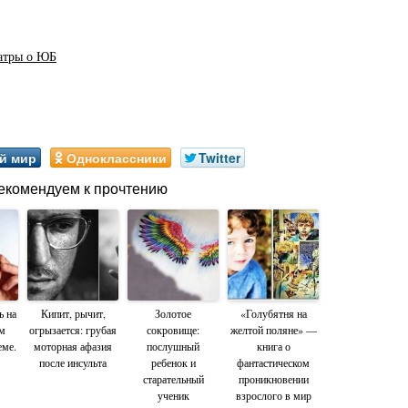
атры о ЮБ
й мир
Одноклассники
Twitter
екомендуем к прочтению
ь на
Кипит, рычит,
Золотое
«Голубятня на
м
огрызается: грубая
сокровище:
желтой поляне» —
еме.
моторная афазия
послушный
книга о
после инсульта
ребенок и
фантастическом
старательный
проникновении
ученик
взрослого в мир