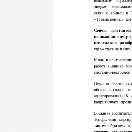
школьным. Параллел
людьми, наркоманам
связи с войной в 
«Травма войны», кот
Сейчас действите
понимания внутрен
невозможно разоб
удержаться на плаву
К нам в психологиче
работы в данный мо
системно-векторной 
Недавно обратилась 
обстрелов сначала в
адаптировались (8 
капризничать, прояв
В садике воспитате
Теперь, если надо ид
таким образом, я
среагировал на стре