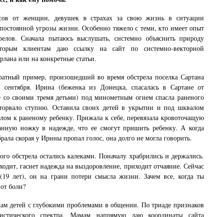
сов от женщин, девушек в страхах за свою жизнь в ситуации
постоянной угрозы жизни. Особенно тяжело с теми, кто имеет опыт
релов. Сначала пытаюсь выслушать, системно объяснить природу
оторым клиентам даю ссылку на сайт по системно-векторной
лана или на конкретные статьи.
ратный пример, произошедший во время обстрела поселка Сартана
сентября. Ирина (беженка из Донецка, спасалась в Сартане от
е со своими тремя детьми) под минометным огнем спасла раненого
оторвало ступню. Оставила своих детей в укрытии и под шквалом
ялом к раненому ребенку. Прижала к себе, перевязала кровоточащую
ванную ножку в надежде, что ее смогут пришить ребенку. А когда
брала скорая у Ирины пропал голос, она долго не могла говорить.
го обстрела остались калеками. Поначалу храбрились и держались.
оходит, гаснет надежда на выздоровление, приходит отчаяние. Сейчас
(19 лет), он на грани потери смысла жизни. Зачем все, когда ты
 от боли?
мам детей с глубокими проблемами в общении. По триаде признаков
тистического спектра. Мамам напрямую даю координаты сайта