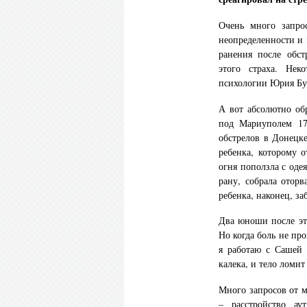
Очень много запро
неопределенности и 
ранения после обст
этого страха. Нек
психологии Юрия Бур
А вот абсолютно об
под Мариуполем 17 
обстрелов в Донецк
ребенка, которому 
огня поползла с оде
рану, собрала отор
ребенка, наконец, за
Два юноши после это
Но когда боль не пр
я работаю с Сашей 
калека, и тело ломит
Много запросов от 
– расстройство ау