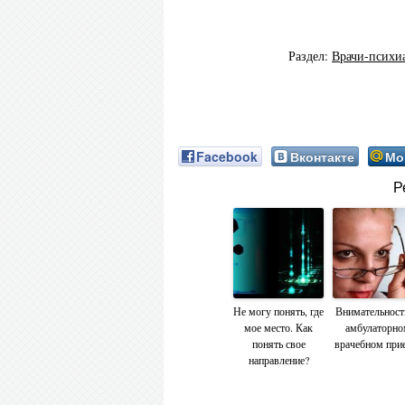
Раздел:
Врачи-психи
Facebook
Вконтакте
Мо
Р
Не могу понять, где
Внимательност
мое место. Как
амбулаторно
понять свое
врачебном при
направление?