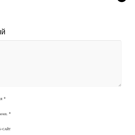
ий
я
*
mail
*
б-сайт