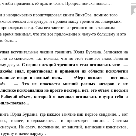
, чтобы применять её практически. Процесс поиска пошел…
и я неоднократно проштудировал книги ВиктОра, помимо того
ихологической литературы и прошел массу тренингов: лидерских,
прикладных и т.д. Сам вел занятия и тренинги по различным
же время понимал, что это все приложение к чему-то большему и это
-то быть…
лушал вступительные лекции тренинга Юрия Бурлана. Записался на
 но со скепсисом, т.к. полагал, что по этой теме все знаю. Занятия
С первых лекций тренинга я стал осознавать что:
—
рму досуга.
 якобы знал, практиковал и применял из области психологии
манные вещи и полный ноль.
— «Черт возьми — вот она,
!».
— Это не плоскости мнений разных авторов с их
листике психоанализа не просто вектора, нет, это объем с восьми
 Рабочий объем, который я начинал осознавать внутри себя и
шло-поехало...
нинга Юрия Бурлана, где каждое занятие как первое свидание… вот
лось, точнее, продолжилось… и происходит поныне... Система
снаружи. Не сразу, постепенно, от занятий, написания конспектов,
а группу и далее наружу…