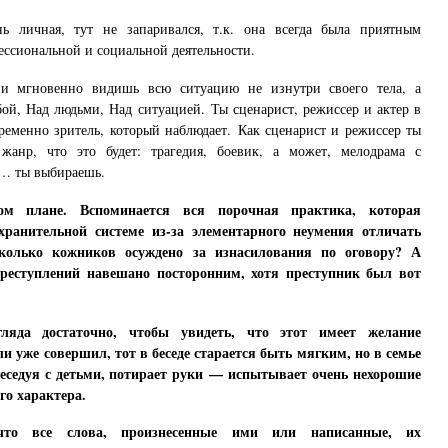
ь личная, тут не запаривался, т.к. она всегда была приятным
ссиональной и социальной деятельности.
и мгновенно видишь всю ситуацию не изнутри своего тела, а
ой, Над людьми, Над ситуацией. Ты сценарист, режиссер и актер в
ременно зритель, который наблюдает. Как сценарист и режиссер ты
жанр, что это будет: трагедия, боевик, а может, мелодрама с
… ты выбираешь.
ом плане.
Вспоминается вся порочная практика, которая
хранительной системе из-за элементарного неумения отличать
колько кожников осуждено за изнасилования по оговору? А
преступлений навешано посторонним, хотя преступник был вот
гляда достаточно, чтобы увидеть, что этот имеет желание
и уже совершил, тот в беседе старается быть мягким, но в семье
 беседуя с детьми, потирает руки — испытывает очень нехорошие
го характера.
то все слова, произнесенные ими или написанные, их