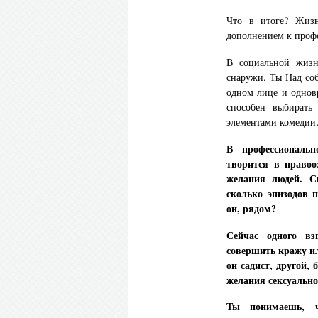
Что в итоге? Жизн
дополнением к профе
В социальной жизн
снаружи. Ты Над соб
одном лице и однов
способен выбирать 
элементами комедии
В профессиональн
творится в правоо
желания людей.
С
сколько эпизодов 
он, рядом?
Сейчас одного вз
совершить кражу ил
он садист, другой,
желания сексуально
Ты понимаешь, ч