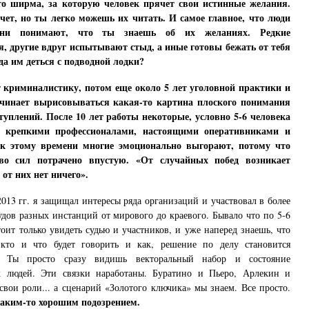
о ширма, за которую человек прячет свои истинные желания.
чет, но ты легко можешь их читать. И самое главное, что люди
они понимают, что ты знаешь об их желаниях. Редкие
, другие вдруг испытывают стыд, а иные готовы бежать от тебя
да им деться с подводной лодки?
 криминалистику, потом еще около 5 лет уголовной практики и
ачинает вырисовываться какая-то картина плоского понимания
туплений. После 10 лет работы некоторые, условно 5-6 человека
ся крепкими профессионалами, настоящими оперативниками и
 к этому времени многие эмоционально выгорают, потому что
тво сил потрачено впустую.
«От случайных побед возникает
 от них нет ничего».
2013 гг. я защищал интересы ряда организаций и участвовал в более
удов разных инстанций от мирового до краевого. Бывало что по 5-6
тоит только увидеть судью и участников, и уже наперед знаешь, что
 кто и что будет говорить и как, решение по делу становится
е. Ты просто сразу видишь векторальный набор и состояние
к людей. Эти связки наработаны. Буратино и Пьеро, Арлекин и
вои роли... а сценарий «Золотого ключика» мы знаем. Все просто.
каким-то хорошим подозрением.