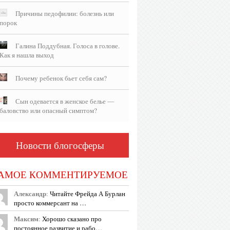
Причины педофилии: болезнь или
порок
Галина Поддубная. Голоса в голове.
Как я нашла выход
Почему ребенок бьет себя сам?
Сын одевается в женское белье —
баловство или опасный симптом?
Новости блогосферы
АМОЕ КОММЕНТИРУЕМОЕ
Александр
:
Читайте Фрейда А Бурлан
просто коммерсант на …
Максим
:
Хорошо сказано про
постоянное развитие и рабо…