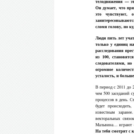
телодвижения — эт
Он думает, что пря
это чувствуют, 
заинтересовываются
сломя голову, но ку
Люди пять лет учат
только у единиц н
расследования прес
из 100, становят
следователями, но
огромное количес
усталость, и больше
В период с 2011 до 
чем 500 заседаний с
процессов в день. С
будет происходить,
известным заране
векторальных связо
Мальвина… играют с
На тебя смотрят с 