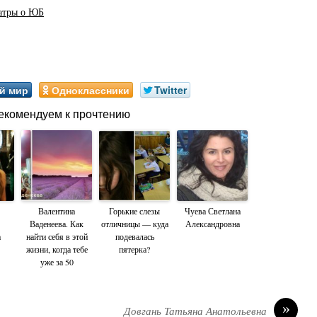
атры о ЮБ
й мир
Одноклассники
Twitter
екомендуем к прочтению
Валентина
Горькие слезы
Чуева Светлана
Ваденеева. Как
отличницы — куда
Александровна
а
найти себя в этой
подевалась
жизни, когда тебе
пятерка?
уже за 50
»
Довгань Татьяна Анатольевна