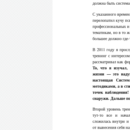
должна быть система
С указанного времен
перелопатил кучу пс
профессиональных и 
тематикам, но в то 
большее должно где
В 2011 году я прос
тренинг с интересом,
рассматривал как фо
То, что я изучал,
жизни — это наду
настоящая Система
методиками, а в сти
точек наблюдения!
снаружи.
Дальше по
Второй уровень тре
тут-то все и нача
сложилась внутри и 
от вынесения себя н