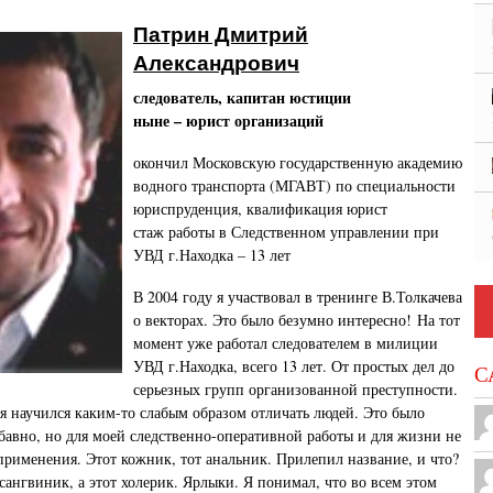
Патрин Дмитрий
Александрович
следователь, капитан юстиции
ныне – юрист организаций
окончил Московскую государственную академию
водного транспорта (МГАВТ) по специальности
юриспруденция, квалификация юрист
стаж работы в Следственном управлении при
УВД г.Находка – 13 лет
В 2004 году я участвовал в тренинге В.Толкачева
о векторах. Это было безумно интересно! На тот
момент уже работал следователем в милиции
УВД г.Находка, всего 13 лет. От простых дел до
С
серьезных групп организованной преступности.
 я научился каким-то слабым образом отличать людей. Это было
абавно, но для моей следственно-оперативной работы и для жизни не
применения. Этот кожник, тот анальник. Прилепил название, и что?
 сангвиник, а этот холерик. Ярлыки. Я понимал, что во всем этом