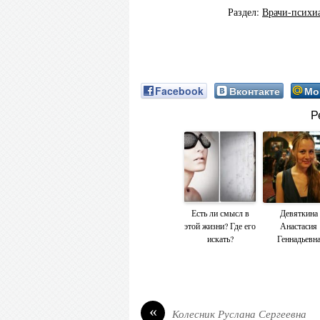
Раздел:
Врачи-психи
Facebook
Вконтакте
Мо
Р
Есть ли смысл в
Девяткина
этой жизни? Где его
Анастасия
искать?
Геннадьевн
«
Колесник Руслана Сергеевна