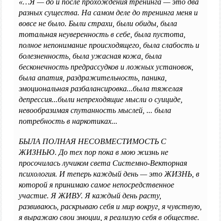
«…Я — до и после прохождения тренинга — это два
разных существа. На самом деле до тренинга меня и
вовсе не было. Были страхи, были обиды, была
тотальная неуверенность в себе, была пустота,
полное непонимание происходящего, была слабость и
болезненность, была ужасная кожа, была
бесконечность предрассудков и ложных установок,
была апатия, раздражительность, паника,
эмоциональная разбалансировка...была тяжелая
депрессия...были непреходящие мысли о суициде,
невообразимая спутанность мыслей, ... была
потребность в наркотиках...
БЫЛА ПОЛНАЯ НЕСОВМЕСТИМОСТЬ С
ЖИЗНЬЮ. До тех пор пока в мою жизнь не
просочилась лучиком света Системно-Векторная
психология. И теперь каждый день — это ЖИЗНЬ, в
которой я принимаю самое непосредственное
участие. Я ЖИВУ. Я каждый день расту,
развиваюсь, раскрываю себя и мир вокруг, я чувствую,
я выражаю свои эмоции, я реализую себя в обществе.