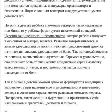
дисциплину, умеют подчиняться и подчинять, т.е. руководить. Из
них получаются прекрасные менеджеры, организаторы и
бизнесмены. Люди с кожным вектором жаждут успеха и умеют
добиться его.
Но если в детстве ребёнка с кожным вектором часто наказывали
или били, то у ребёнка формируется искаженный сценарий.
Чувство защищённости и безопасности
, которое ребенок получает
в основном от матери, теряется. Развитие затормаживается, и
вместо удовольствия от ласки и нежных прикосновений девочка
начинает испытывать удовольствие от боли. Так приспосабливается
ее психика, очень гибкая и адаптивная. Стремясь к удовольствию,
она погашает боль от физических воздействий через выработку
естественных опиатов, и постепенно научается получать
наслаждение от боли.
Так у битой в детстве кожной девочки формируется тенденция к
мазохизму
, а при наличии еще и эмоционального зрительного
вектора в состоянии страха, может развиться
комплекс жертвы
.
Повзрослев, такая женщина будет склонна притягивать к себе
насильников и грабителей, деспотов и тиранов.