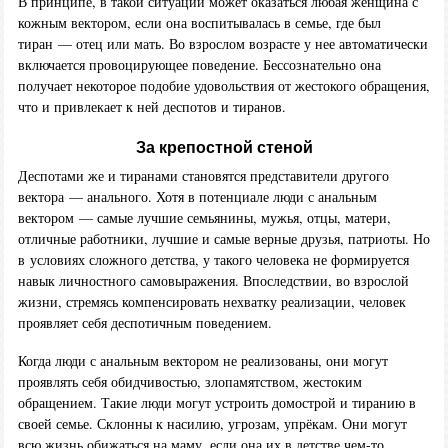
В принципе, в такой ситуации может оказаться любая женщина с
кожным вектором, если она воспитывалась в семье, где был
тиран — отец или мать. Во взрослом возрасте у нее автоматически
включается провоцирующее поведение. Бессознательно она
получает некоторое подобие удовольствия от жестокого обращения,
что и привлекает к ней деспотов и тиранов.
За крепостной стеной
Деспотами же и тиранами становятся представители другого
вектора — анального. Хотя в потенциале люди с анальным
вектором — самые лучшие семьянины, мужья, отцы, матери,
отличные работники, лучшие и самые верные друзья, патриоты. Но
в условиях сложного детства, у такого человека не формируется
навык личностного самовыражения. Впоследствии, во взрослой
жизни, стремясь компенсировать нехватку реализации, человек
проявляет себя деспотичным поведением.
Когда люди с анальным вектором не реализованы, они могут
проявлять себя обидчивостью, злопамятством, жестоким
обращением. Такие люди могут устроить домострой и тиранию в
своей семье. Склонны к насилию, угрозам, упрёкам. Они могут
всю жизнь обижаться на маму, если она их в детстве чем-то