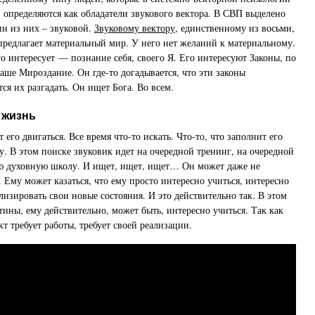
определяются как обладатели звукового вектора. В СВП выделено
ин из них – звуковой.
Звуковому вектору
, единственному из восьми,
 предлагает материальный мир. У него нет желаний к материальному.
го интересует — познание себя, своего Я. Его интересуют Законы, по
аше Мироздание. Он где-то догадывается, что эти законы
ся их разгадать. Он ищет Бога. Во всем.
 жизнь
т его двигаться. Все время что-то искать. Что-то, что заполнит его
. В этом поиске звуковик идет на очередной тренинг, на очередной
ую духовную школу. И ищет, ищет, ищет… Он может даже не
 Ему может казаться, что ему просто интересно учиться, интересно
лизировать свои новые состояния. И это действительно так. В этом
стины, ему действительно, может быть, интересно учиться. Так как
т требует работы, требует своей реализации.