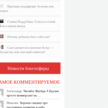
Причины педофилии: болезнь или
порок
Галина Поддубная. Голоса в голове.
Как я нашла выход
Почему ребенок бьет себя сам?
Сын одевается в женское белье —
баловство или опасный симптом?
Новости блогосферы
АМОЕ КОММЕНТИРУЕМОЕ
Александр
:
Читайте Фрейда А Бурлан
просто коммерсант на …
Максим
:
Хорошо сказано про
постоянное развитие и рабо…