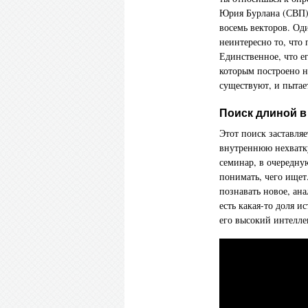
Юрия Бурлана (СВП) 
восемь векторов. Од
неинтересно то, что
Единственное, что е
которым построено н
существуют, и пытает
Поиск длиной в
Этот поиск заставляе
внутреннюю нехватку
семинар, в очередн
понимать, чего ищет.
познавать новое, ана
есть какая-то доля и
его высокий интеллек