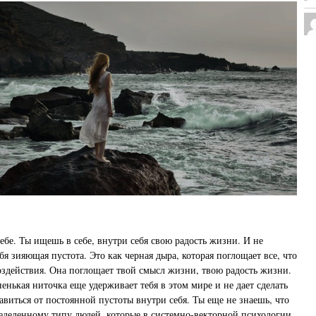
ебе. Ты ищешь в себе, внутри себя свою радость жизни. И не
я зияющая пустота. Это как черная дыра, которая поглощает все, что
воздействия. Она поглощает твой смысл жизни, твою радость жизни.
ненькая ниточка еще удерживает тебя в этом мире и не дает сделать
авиться от постоянной пустоты внутри себя. Ты еще не знаешь, что
еделенному типу людей, которые в системно-векторной психологии