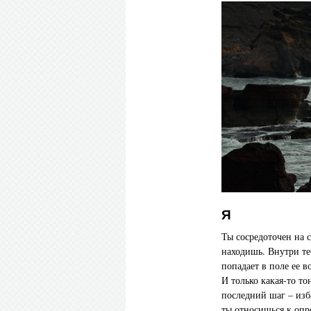
Я
Ты сосредоточен на с
находишь. Внутри теб
попадает в поле ее 
И только какая-то то
последний шаг – изб
ты относишься к опр