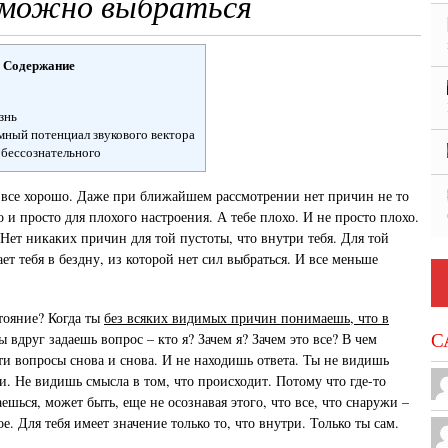
 можно выбраться
Содержание
знь
мный потенциал звукового вектора
 бессознательного
 все хорошо. Даже при ближайшем рассмотрении нет причин не то
о и просто для плохого настроения. А тебе плохо. И не просто плохо.
 Нет никаких причин для той пустоты, что внутри тебя. Для той
ает тебя в бездну, из которой нет сил выбраться. И все меньше
стояние? Когда ты
без всяких видимых причин понимаешь, что в
С
 вдруг задаешь вопрос – кто я? Зачем я? Зачем это все? В чем
ти вопросы снова и снова. И не находишь ответа. Ты не видишь
и. Не видишь смысла в том, что происходит. Потому что где-то
ешься, может быть, еще не осознавая этого, что все, что снаружи –
е. Для тебя имеет значение только то, что внутри. Только ты сам.