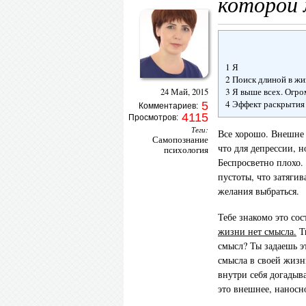
которой
1 Я
2 Поиск длиной в жи
3 Я выше всех. Огро
24 Май, 2015
4 Эффект раскрытия
5
Комментариев:
4115
Просмотров:
Теги:
Все хорошо. Внешне
Самопознание
что для депрессии, н
психология
Беспросветно плохо.
пустоты, что затягив
желания выбраться.
Тебе знакомо это со
жизни нет смысла.
Ты
смысл? Ты задаешь э
смысла в своей жизн
внутри себя догадыва
это внешнее, наносно