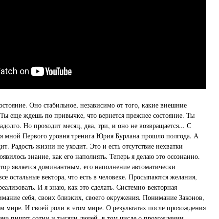
остояние. Оно стабильное, независимо от того, какие внешние
 Ты еще ждешь по привычке, что вернется прежнее состояние. Ты
адолго. Но проходит месяц, два, три, и оно не возвращается... С
я мной Первого уровня тренига Юрия Бурлана прошло полгода. А
т. Радость жизни не уходит. Это и есть отсутствие нехватки
оявилось знание, как его наполнять. Теперь я делаю это осознанно.
ктор является доминантным, его наполнение автоматически
се остальные вектора, что есть в человеке. Просыпаются желания,
еализовать. И я знаю, как это сделать. Системно-векторная
имание себя, своих близких, своего окружения. Понимание Законов,
 мире. И своей роли в этом мире. О результатах после прохождения
на пишут сотни и тысячи людей, в том числе о прохождении