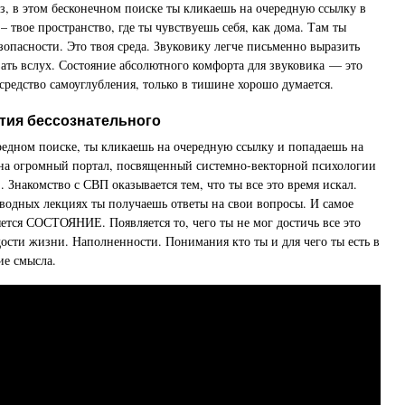
аз, в этом бесконечном поиске ты кликаешь на очередную ссылку в
– твое пространство, где ты чувствуешь себя, как дома. Там ты
зопасности. Это твоя среда. Звуковику легче письменно выразить
зать вслух. Состояние абсолютного комфорта для звуковика — это
едство самоуглубления, только в тишине хорошо думается.
тия бессознательного
ередном поиске, ты кликаешь на очередную ссылку и попадаешь на
– на огромный портал, посвященный системно-векторной психологии
 Знакомство с СВП оказывается тем, что ты все это время искал.
водных лекциях ты получаешь ответы на свои вопросы. И самое
яется СОСТОЯНИЕ. Появляется то, чего ты не мог достичь все это
дости жизни. Наполненности. Понимания кто ты и для чего ты есть в
ие смысла.