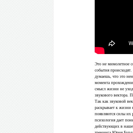
Это не мимолетное с
события происходят.
думаешь, что это нен
момента прохождени
смысл жизни не уходи
звукового вектора. П
Так как звуковой ве
раскрывает к жизни в
появляются силы их р
психология дает пон
действующих в нашем
тренинга Юрия Бурла