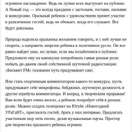
огромное наслаждение. Ведь он лучше всех выступает на публике.
А Новый год — это всегда праздник с застольем, тостами, песнями
и конкурсами. Оральный ребенок с удовольствием примет участие
в развлечении гостей, ведь он обожает, когда его слушают. Все
будут довольны.
Природа наделила оральника желанием говорить, и с ней лучше не
спорить, а направить энергию ребенка в позитивное русло. Он все
равно найдет уши, но лучше, если мы позаботимся о публике.
Предложите ему на каникулах попробовать самые разные роли:
побыть ди-джеем своей собственной шуточной радиостанции
«Бисквит FM» (название путь придумывает сам).
Или стать спортивным комментатором какого-то конкурса, пусть
придумывает себе микрофоны, бейджики, шуточную должность и
другие атрибуты комментатора. И вперед, к творческим прорывам!
Вам всем будет очень весело, а ребенок попробует себя в разных
ролях. Можно создать телепроект на Ютубе «Новогодний
УРаГаНТ», пригласить гостей, брать у них интервью. Предлагать
участникам шоу петь песни, делая музыкальные паузы. Простор
для творчества орального ребенка огромен.