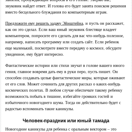
звуковик найдет ответ. И голова его будет занята поиском решения
вместо бесцельного блуждания по компьютерным играм.
Предложите ему решить задачу Эйнштейна
, и пусть он расскажет,
как он это сделал. Если ваш юный звуковик блестяще владеет
компьютером, попросите его сделать для вас что-нибудь полезное,
например, написать программу или создать сайт. Если ребенок
еще маленький, посмотрите вместе передачу о космосе, обсудите
увиденное, ему будет интересно.
Фантастические истории или стихи звучат в голове вашего юного
гения, главное вовремя дать ему в руки перо, пусть пишет. Он
способен создавать целые фантастические миры, которые оживают
от его слов. Может сочинить для других рассказ о каких-нибудь
космических полетах. В любом случае обеспечьте такому ребенку
возможность побыть в тишине, избегайте громких гостей и
избыточного новогоднего шума. Тогда он действительно будет с
радостью вспоминать такие каникулы.
Человек-праздник или юный тамада
Новогодние каникулы для ребенка с оральным вектором – это