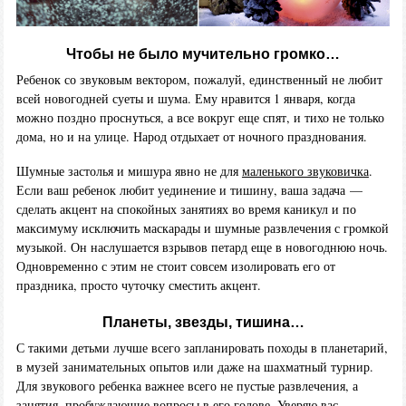
Чтобы не было мучительно громко…
Ребенок со звуковым вектором, пожалуй, единственный не любит
всей новогодней суеты и шума. Ему нравится 1 января, когда
можно поздно проснуться, а все вокруг еще спят, и тихо не только
дома, но и на улице. Народ отдыхает от ночного празднования.
Шумные застолья и мишура явно не для
маленького звуковичка
.
Если ваш ребенок любит уединение и тишину, ваша задача —
сделать акцент на спокойных занятиях во время каникул и по
максимуму исключить маскарады и шумные развлечения с громкой
музыкой. Он наслушается взрывов петард еще в новогоднюю ночь.
Одновременно с этим не стоит совсем изолировать его от
праздника, просто чуточку сместить акцент.
Планеты, звезды, тишина…
С такими детьми лучше всего запланировать походы в планетарий,
в музей занимательных опытов или даже на шахматный турнир.
Для звукового ребенка важнее всего не пустые развлечения, а
занятия, пробуждающие вопросы в его голове. Уверяю вас,