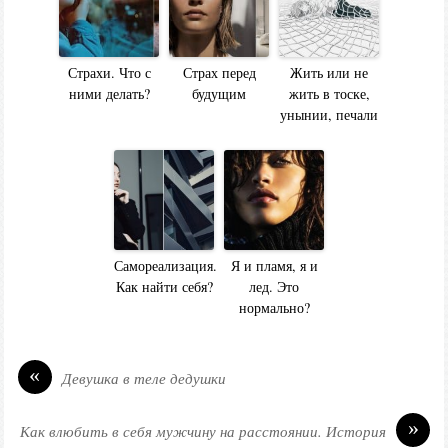
Страхи. Что с
Страх перед
Жить или не
ними делать?
будущим
жить в тоске,
унынии, печали
Самореализация.
Я и пламя, я и
Как найти себя?
лед. Это
нормально?
«
Девушка в теле дедушки
»
Как влюбить в себя мужчину на расстоянии. История