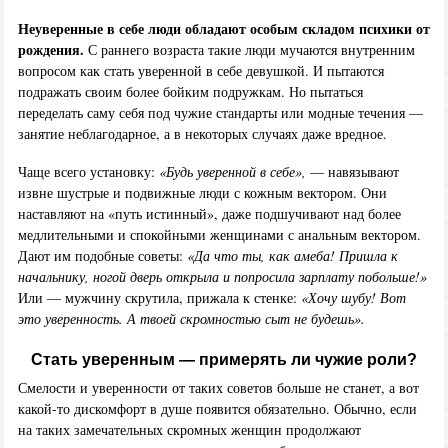
Неуверенные в себе люди обладают особым складом психики от
рождения.
С раннего возраста такие люди мучаются внутренним
вопросом как стать уверенной в себе девушкой. И пытаются
подражать своим более бойким подружкам. Но пытаться
переделать саму себя под чужие стандарты или модные течения —
занятие неблагодарное, а в некоторых случаях даже вредное.
Чаще всего установку:
«Будь уверенной в себе»,
— навязывают
извне шустрые и подвижные люди с кожным вектором. Они
наставляют на «путь истинный», даже подшучивают над более
медлительными и спокойными женщинами с анальным вектором.
Дают им подобные советы:
«Да что ты, как амеба! Пришла к
начальнику, ногой дверь открыла и попросила зарплату побольше!»
Или — мужчину скрутила, прижала к стенке:
«Хочу шубу! Вот
это уверенность. А твоей скромностью сыт не будешь».
Стать уверенным — примерять ли чужие роли?
Смелости и уверенности от таких советов больше не станет, а вот
какой-то дискомфорт в душе появится обязательно. Обычно, если
на таких замечательных скромных женщин продолжают