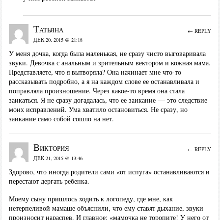
Татьяна
← REPLY
ДЕК 20, 2015 @ 21:18
У меня дочка, когда была маленькая, не сразу чисто выговаривала
звуки. Девочка с анальным и зрительным вектором и кожная мама.
Представляете, что я вытворяла? Она начинает мне что-то
рассказывать подробно, а я на каждом слове ее останавливала и
поправляла произношение. Через какое-то время она стала
заикаться. Я не сразу догадалась, что ее заикание — это следствие
моих исправлений. Ума хватило остановиться. Не сразу, но
заикание само собой сошло на нет.
Виктория
← REPLY
ДЕК 21, 2015 @ 13:46
Здорово, что иногда родители сами «от испуга» останавливаются и
перестают дергать ребенка.
Моему сыну пришлось ходить к логопеду, где мне, как
нетерпеливой мамаше объяснили, что ему ставят дыхание, звуки
произносит нараспев. И главное: «мамочка не торопите! У него от