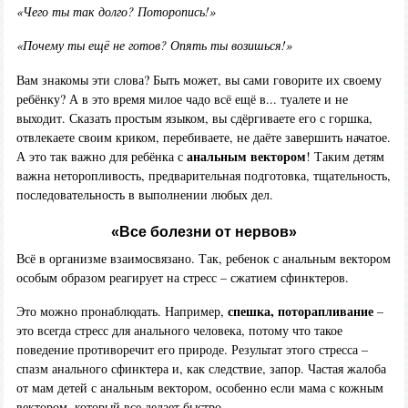
«Чего ты так долго? Поторопись!»
«Почему ты ещё не готов? Опять ты возишься!»
Вам знакомы эти слова? Быть может, вы сами говорите их своему
ребёнку? А в это время милое чадо всё ещё в... туалете и не
выходит. Сказать простым языком, вы сдёргиваете его с горшка,
отвлекаете своим криком, перебиваете, не даёте завершить начатое.
анальным вектором
А это так важно для ребёнка с
! Таким детям
важна неторопливость, предварительная подготовка, тщательность,
последовательность в выполнении любых дел.
«Все болезни от нервов»
Всё в организме взаимосвязано. Так, ребенок с анальным вектором
особым образом реагирует на стресс – сжатием сфинктеров.
спешка, поторапливание
Это можно пронаблюдать. Например,
–
это всегда стресс для анального человека, потому что такое
поведение противоречит его природе. Результат этого стресса –
спазм анального сфинктера и, как следствие, запор. Частая жалоба
от мам детей с анальным вектором, особенно если мама с кожным
вектором, который все делает быстро.