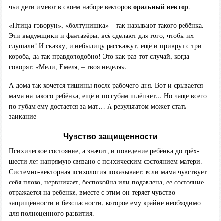
оральный вектор
чьи дети имеют в своём наборе векторов
.
«Птица-говорун», «болтунишка» – так называют такого ребёнка.
Эти выдумщики и фантазёры, всё сделают для того, чтобы их
слушали! И сказку, и небылицу расскажут, ещё и приврут с три
короба, да так правдоподобно! Это как раз тот случай, когда
говорят: «Мели, Емеля, – твоя неделя».
А дома так хочется тишины после рабочего дня. Вот и срывается
мама на такого ребёнка, ещё и по губам шлёпнет... Но чаще всего
по губам ему достается за мат… А результатом может стать
заикание.
Чувство защищенности
Психическое состояние, а значит, и поведение ребёнка до трёх-
шести лет напрямую связано с психическим состоянием матери.
Системно-векторная психология показывает: если мама чувствует
себя плохо, нервничает, беспокойна или подавлена, ее состояние
отражается на ребенке, вместе с этим он теряет чувство
защищённости и безопасности, которое ему крайне необходимо
для полноценного развития.