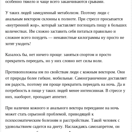
особенно тяжело и чаще всего заканчиваются срывами.
У таких людей замедленный метаболизм. Поэтому люди с
анальным вектором склонны к полноте. При стрессе просыпается
«внутренний жор», который заставляет поглощать пищу в больших
количествах. Им сложно заставить себя питаться правильно и
сложнее всего похудеть — ненавистные килограммы ну просто не
хотят уходить!
Казалось бы, нет ничего проще: заняться спортом и просто
прекратить переедать, но у них словно нет силы воли.
Противоположны им по свойствам люди с кожным вектором. Они
от природы более гибкие, мобильные. Самоограничение доставляет
им радость, поэтому им проще прекратить переедать на ночь. Да и
потребность в пище у таких людей менее интенсивная. В стрессе у
них, наоборот, пропадает аппетит.
При наличии кожного и анального вектора переедание на ночь
может стать серьезной проблемой, приводящей к
психосоматическим болезням и расстройствам. Такой человек с
удовольствием садится на диету. Наслаждаясь самозапретом, он