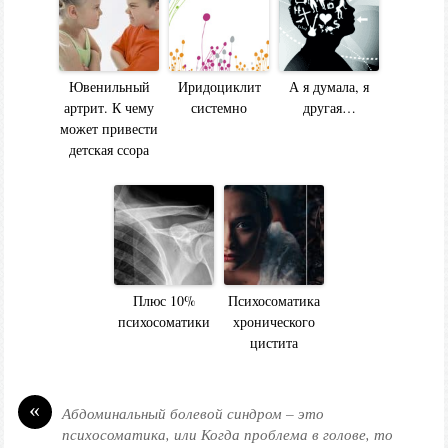
Ювенильный
Иридоциклит
А я думала, я
артрит. К чему
системно
другая…
может привести
детская ссора
Плюс 10%
Психосоматика
психосоматики
хронического
цистита
«
Абдоминальный болевой синдром – это
психосоматика, или Когда проблема в голове, то