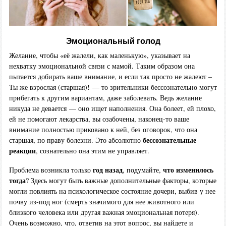
Эмоциональный голод
Желание, чтобы «её жалели, как маленькую», указывает на
нехватку эмоциональной связи с мамой. Таким образом она
пытается добирать ваше внимание, и если так просто не жалеют –
Ты же взрослая (старшая)! — то зрительники бессознательно могут
прибегать к другим вариантам, даже заболевать. Ведь желание
никуда не девается — оно ищет наполнения. Она болеет, ей плохо,
ей не помогают лекарства, вы озабочены, наконец-то ваше
внимание полностью приковано к ней, без оговорок, что она
бессознательные
старшая, по праву болезни. Это абсолютно
реакции
, сознательно она этим не управляет.
год назад
что изменилось
Проблема возникла только
, подумайте,
тогда
? Здесь могут быть важные дополнительные факторы, которые
могли повлиять на психологическое состояние дочери, выбив у нее
почву из-под ног (смерть значимого для нее животного или
близкого человека или другая важная эмоциональная потеря).
Очень возможно, что, ответив на этот вопрос, вы найдете и