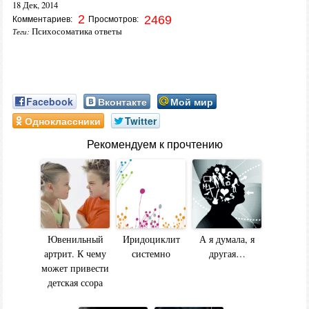
18 Дек, 2014
2
2469
Комментариев:
Просмотров:
Психосоматика ответы
Теги:
Facebook
Вконтакте
Мой мир
Одноклассники
Twitter
Рекомендуем к прочтению
Ювенильный
Иридоциклит
А я думала, я
артрит. К чему
системно
другая…
может привести
детская ссора