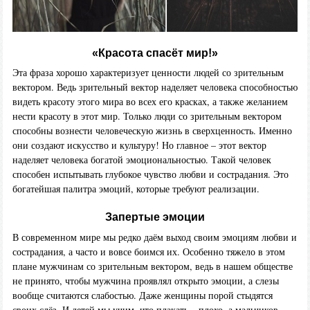
«Красота спасёт мир!»
Эта фраза хорошо характеризует ценности людей со зрительным
вектором. Ведь зрительный вектор наделяет человека способностью
видеть красоту этого мира во всех его красках, а также желанием
нести красоту в этот мир. Только люди со зрительным вектором
способны вознести человеческую жизнь в сверхценность. Именно
они создают искусство и культуру! Но главное – этот вектор
наделяет человека богатой эмоциональностью. Такой человек
способен испытывать глубокое чувство любви и сострадания. Это
богатейшая палитра эмоций, которые требуют реализации.
Запертые эмоции
В современном мире мы редко даём выход своим эмоциям любви и
сострадания, а часто и вовсе боимся их. Особенно тяжело в этом
плане мужчинам со зрительным вектором, ведь в нашем обществе
не принято, чтобы мужчина проявлял открыто эмоции, а слезы
вообще считаются слабостью. Даже женщины порой стыдятся
своих слёз. И детей мы учим, что плакать – плохо, а мальчиков