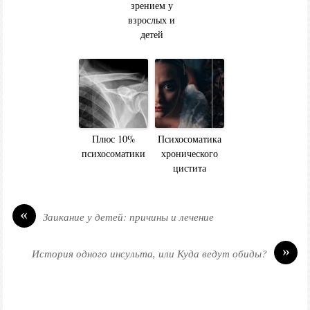
зрением у
взрослых и
детей
Плюс 10%
Психосоматика
психосоматики
хронического
цистита
«
Заикание у детей: причины и лечение
»
История одного инсульта, или Куда ведут обиды?