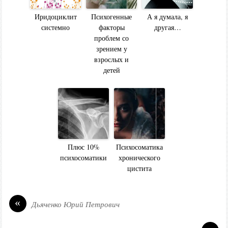
Иридоциклит
Психогенные
А я думала, я
системно
факторы
другая…
проблем со
зрением у
взрослых и
детей
Плюс 10%
Психосоматика
психосоматики
хронического
цистита
«
Дьяченко Юрий Петрович