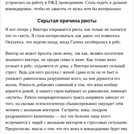
устроилась на работу в РЖД проводником. Стала ездить в дальние
командировки, чтобы не зависеть от мужа хотя бы материально.
Скрытая причина рвоты
И вот теперь у Виктора открывается рвота, как только он пытается
что-то съесть. Я стала интересоваться, как давно это появилось.
Оказалось, что неделю назад, когда Галина засобиралась в рейс.
Виктор не может бросить свою жену, так как, являясь носителем
анального вектора, он предан семье и жене. Как только жена
уезжает в рейс, отдаляется от дома, у Виктора возникает сильный
стресс. Ведь для него разлука с женой (даже если он ее бьет и
унижает) равносильна разрушению всего, на чем держится его
жизнь. Ревность добавляет сомнений в том, что жена вообще
вернется домой, и нашего героя выбивает из равновесия, начинает
«мутить». Работа пищеварительного тракта напрямую зависит от
того, на сколько психологически сбалансированно ощущает себя
человек с анальным вектором. Гастриты, язвы, синдром
раздраженного кишечника — все эти болезни чаще всего
встречаются у людей с анальным вектором в стрессовых ситуациях.
Предполагаю, мысль о том, что его жена в командировке будет ему