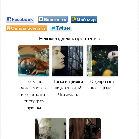
Facebook
Вконтакте
Мой мир
Одноклассники
Twitter
Рекомендуем к прочтению
Тоска по
Тоска и тревога
О депрессии
человеку: как
не дают жить!
после родов
избавиться от
Что делать
гнетущего
чувства