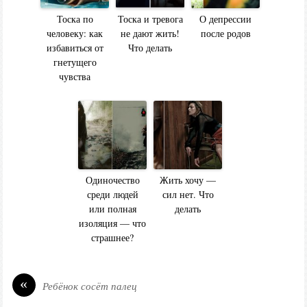
Тоска по
Тоска и тревога
О депрессии
человеку: как
не дают жить!
после родов
избавиться от
Что делать
гнетущего
чувства
Одиночество
Жить хочу —
среди людей
сил нет. Что
или полная
делать
изоляция — что
страшнее?
«
Ребёнок сосёт палец