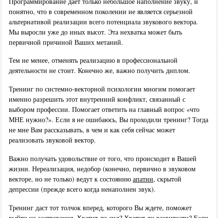
Программирование дает только небольшое наполнение звуку, и
понятно, что в современном поколении не является серьезной
альтернативой реализации всего потенциала звукового вектора.
Мы выросли уже до иных высот. Эта нехватка может быть
первичной причиной Ваших метаний.
Тем не менее, отменять реализацию в профессиональной
деятельности не стоит. Конечно же, важно получить диплом.
Тренинг по системно-векторной психологии многим помогает
именно разрешить этот внутренний конфликт, связанный с
выбором профессии. Помогает ответить на главный вопрос «что
МНЕ нужно?». Если я не ошибаюсь, Вы проходили тренинг? Тогда
не мне Вам рассказывать, в чем и как себя сейчас может
реализовать звуковой вектор.
Важно получать удовольствие от того, что происходит в Вашей
жизни. Нереализация, недобор (конечно, первично в звуковом
векторе, но не только) ведут к состоянию
апатии
, скрытой
депрессии (прежде всего когда ненаполнен звук).
Тренинг даст тот толчок вперед, которого Вы ждете, поможет
выйти из застревания. Хватит ли сил? Хватит ли развитости? Если