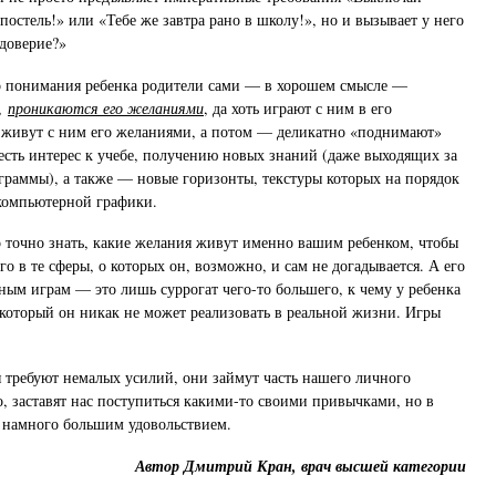
остель!» или «Тебе же завтра рано в школу!», но и вызывает у него
 доверие?»
о понимания ребенка родители сами — в хорошем смысле —
у,
проникаются его желаниями
, да хоть играют с ним в его
 живут с ним его желаниями, а потом — деликатно «поднимают»
е есть интерес к учебе, получению новых знаний (даже выходящих за
раммы), а также — новые горизонты, текстуры которых на порядок
компьютерной графики.
 точно знать, какие желания живут именно вашим ребенком, чтобы
о в те сферы, о которых он, возможно, и сам не догадывается. А его
ным играм — это лишь суррогат чего-то большего, к чему у ребенка
который он никак не может реализовать в реальной жизни. Игры
требуют немалых усилий, они займут часть нашего личного
, заставят нас поступиться какими-то своими привычками, но в
 намного большим удовольствием.
Автор Дмитрий Кран, врач высшей категории