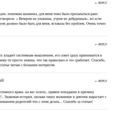
← REPLY
ии, понимаю мальчика, для меня тоже было просыпаться рано
говорила: « Вечером не уложишь, утром не добудишься», но если
тром должно было быть для меня, вставала без проблем. Очень точно
← REPLY
гог владеет системным мышлением, его совет сразу принимается и
ему-то просто знаешь, что так правильно и это сработает. Спасибо,
статьи читаю с большим интересом.
ай
← REPLY
стемного врача- на вес золота...прямое попадание в причину
!.. Знакомая история, сколько таких мальчиков и девочек вырастает с
иманием родителей-что с этим делать... Спасибо за статью!