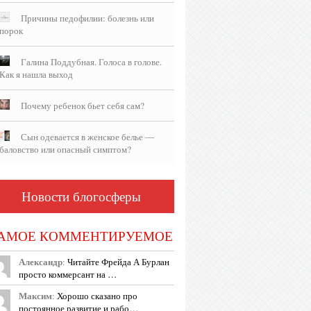
Причины педофилии: болезнь или
порок
Галина Поддубная. Голоса в голове.
Как я нашла выход
Почему ребенок бьет себя сам?
Сын одевается в женское белье —
баловство или опасный симптом?
Новости блогосферы
АМОЕ КОММЕНТИРУЕМОЕ
Александр
:
Читайте Фрейда А Бурлан
просто коммерсант на …
Максим
:
Хорошо сказано про
постоянное развитие и рабо…