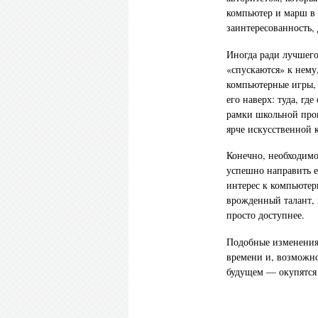
компьютер и марш в п
заинтересованность,
Иногда ради лучшег
«спускаются» к нем
компьютерные игры,
его наверх: туда, гд
рамки школьной прог
ярче искусственной 
Конечно, необходимо
успешно направить ег
интерес к компьютер
врожденный талант, 
просто доступнее.
Подобные изменения 
времени и, возможно
будущем — окупятся