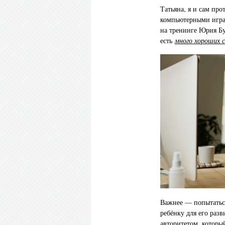
Татьяна, я и сам про
компьютерными играм
на тренинге Юрия Бу
есть
много хороших 
Важнее — попытаться
ребёнку для его разв
авторитетом, которы