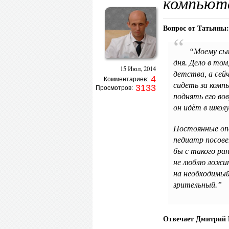
компьют
Вопрос от Татьяны:
“Моему сын
дня. Дело в то
15 Июл, 2014
детства, а сей
4
Комментариев:
сидеть за комп
3133
Просмотров:
поднять его во
он идёт в школу
Постоянные оп
педиатр посове
бы с такого ра
не люблю ложит
на необходимы
зрительный.”
Отвечает Дмитрий 