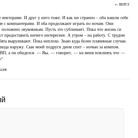
← REPLY
 векторами. И друг у него тоже. И как ни странно – оба нашли себе
е с компьютерами. И оба продолжают играть по ночам. Они
и положено звуковикам. Пусть это сублимант. Пока что жизнь (и
т предоставить ничего интереснее. А утром – на работу. С трудом
бята выруливают. Пока неплохо. Знаю куда более плачевные случаи.
ыхода наружу. Сын моей подруги днем спит – ночью за компом.
СВП, а он обиделся. — Вы, — говорит, — на меня повлиять что —
у!
ксея
ий