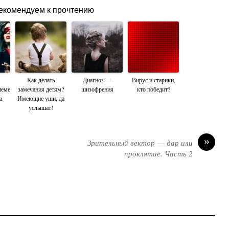
екомендуем к прочтению
Как делать
Диагноз —
Вирус и старики,
иеме
замечания детям?
шизофрения
кто победит?
а.
Имеющие уши, да
услышат!
»
Зрительный вектор — дар или
проклятие. Часть 2