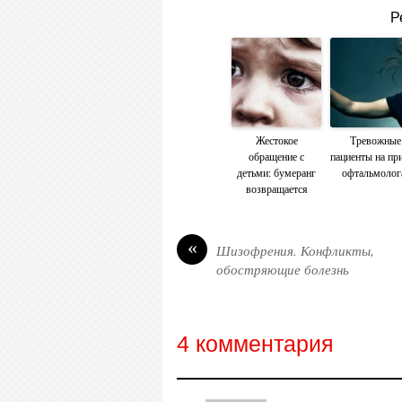
Р
Жестокое
Тревожные
обращение с
пациенты на пр
детьми: бумеранг
офтальмолог
возвращается
«
Шизофрения. Конфликты,
обостряющие болезнь
4 комментария