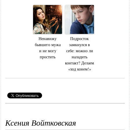
Ненавижу
Подросток
бывшего мужа
замкнулся в
и не могу
себе: можно ли
простить
наладить
контакт? Делаем
«ход конем!»
Ксения Войтковская